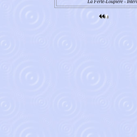
La Ferté-Loupière - Intér