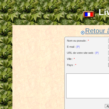
Li
Retour à
Nom ou pseudo :
*
E-mail :
[P]
URL de votre site web :
[P]
Ville :
*
Pays :
*