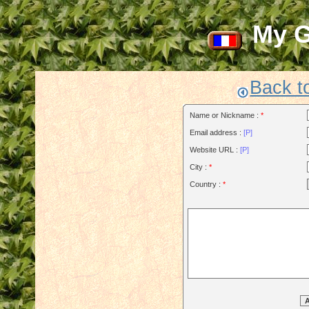
My 
Back t
Name or Nickname :
*
Email address :
[P]
Website URL :
[P]
City :
*
Country :
*